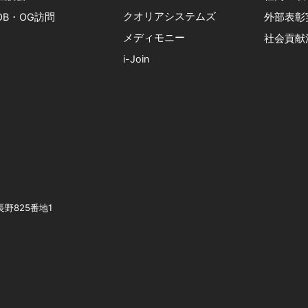
クオリアシステムズ
OB・OG訪問
外部表彰
メディモニー
社会貢献
i-Join
長野825番地1