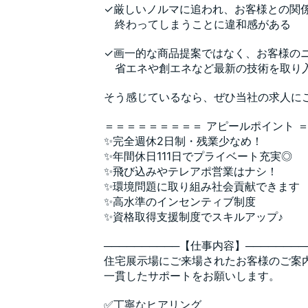
✓厳しいノルマに追われ、お客様との関
終わってしまうことに違和感がある
✓画一的な商品提案ではなく、お客様の
省エネや創エネなど最新の技術を取り
そう感じているなら、ぜひ当社の求人に
＝＝＝＝＝＝＝＝＝ アピールポイント 
✨完全週休2日制・残業少なめ！
✨年間休日111日でプライベート充実◎
✨飛び込みやテレアポ営業はナシ！
✨環境問題に取り組み社会貢献できます
✨高水準のインセンティブ制度
✨資格取得支援制度でスキルアップ♪
──────────【仕事内容】────────
住宅展示場にご来場されたお客様のご案
一貫したサポートをお願いします。
✅丁寧なヒアリング